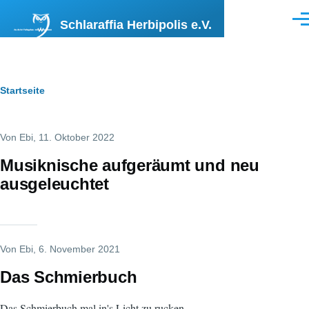
Direkt zum Inhalt
Schlaraffia Herbipolis e.V.
Men
Pfadnavigation
Startseite
Von
Ebi
, 11. Oktober 2022
Musiknische aufgeräumt und neu
ausgeleuchtet
Von
Ebi
, 6. November 2021
Das Schmierbuch
Das Schmierbuch mal in's Licht zu rucken,